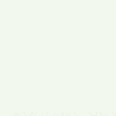
2 - й съезд по отбору
[Весенний выпуск]
выдающих...
Счастливого...
2021-02-12
Счастливые весенние
воспоминан...
2023-06-22
Воспоминания о